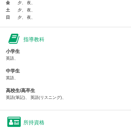
金
夕、 夜、
土
夕、 夜、
日
夕、 夜、
指導教科
小学生
英語、
中学生
英語、
高校生/高卒生
英語(筆記)、 英語(リスニング)、
所持資格