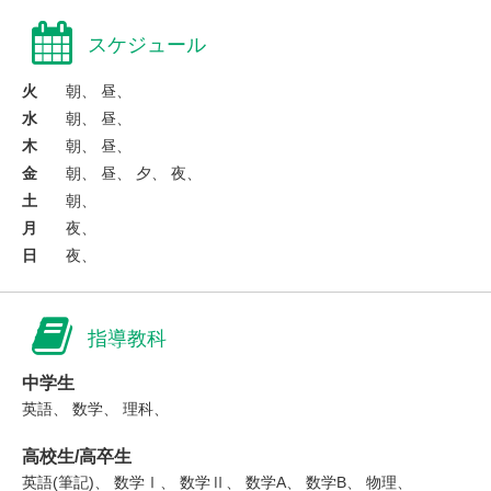
スケジュール
火
朝、 昼、
水
朝、 昼、
木
朝、 昼、
金
朝、 昼、 夕、 夜、
土
朝、
月
夜、
日
夜、
指導教科
中学生
英語、 数学、 理科、
高校生/高卒生
英語(筆記)、 数学Ⅰ、 数学Ⅱ、 数学A、 数学B、 物理、