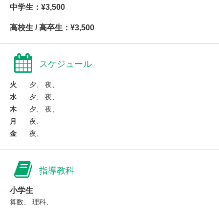
中学生：¥3,500
高校生 / 高卒生：¥3,500
スケジュール
火
夕、 夜、
水
夕、 夜、
木
夕、 夜、
月
夜、
金
夜、
指導教科
小学生
算数、 理科、