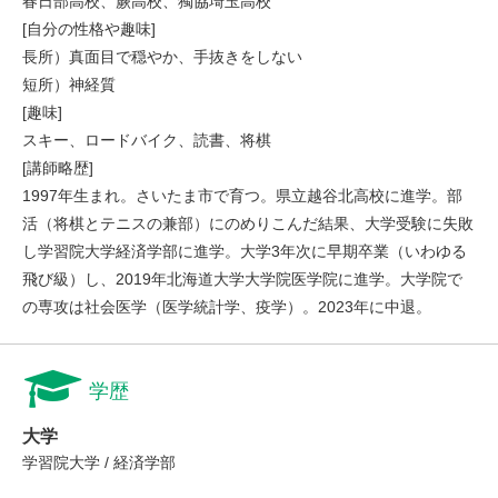
春日部高校、蕨高校、獨協埼玉高校
[自分の性格や趣味]
長所）真面目で穏やか、手抜きをしない
短所）神経質
[趣味]
スキー、ロードバイク、読書、将棋
[講師略歴]
1997年生まれ。さいたま市で育つ。県立越谷北高校に進学。部
活（将棋とテニスの兼部）にのめりこんだ結果、大学受験に失敗
し学習院大学経済学部に進学。大学3年次に早期卒業（いわゆる
飛び級）し、2019年北海道大学大学院医学院に進学。大学院で
の専攻は社会医学（医学統計学、疫学）。2023年に中退。
学歴
大学
学習院大学 / 経済学部