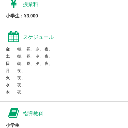
授業料
小学生：¥3,000
スケジュール
金
朝、 昼、 夕、 夜、
土
朝、 昼、 夕、 夜、
日
朝、 昼、 夕、 夜、
月
夜、
火
夜、
水
夜、
木
夜、
指導教科
小学生