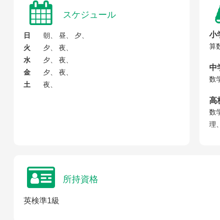
スケジュール
小
日
朝、 昼、 夕、
算
火
夕、 夜、
水
夕、 夜、
中
金
夕、 夜、
数
土
夜、
高
数
理
所持資格
英検準1級