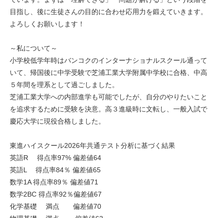
目指し、後に生徒さんの目的に合わせ応用力を鍛えていきます。
よろしくお願いします！
～私について～
小学校低学年時はバンコクのインターナショナルスクール通って
いて、帰国後に中学受験で芝浦工業大学附属中学校に合格、中高
５年間を理系として過ごしました。
芝浦工業大学への内部進学も可能でしたが、自分のやりたいこと
を追求するために受験を決意。高３進級時に文転し、一般入試で
慶応大学に現役合格しました。
東進ハイスクール2026年共通テスト分析に基づく結果
英語R 得点率97% 偏差値64
英語L 得点率84％ 偏差値65
数学1A 得点率89％ 偏差値71
数学2BC 得点率92％偏差値67
化学基礎 満点 偏差値70