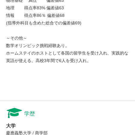
物理基礎 満点 偏差値63
地理 得点率83% 偏差値63
情報 得点率86％ 偏差値68
(指導外科目も含めた総合での偏差値69)
～その他～
数学オリンピック挑戦経験あり。
ホームステイのホストとして各国の留学生を受け入れ、実践的な
英語が使える。高校3年間で6人を受け入れ。
学歴
大学
慶應義塾大学 / 商学部