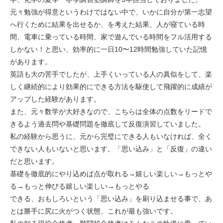
元々勉強が得意というわけではない中で、いかに自分が第一志望
へ行くために結果を出せるか、を考えた結果、人が寝ている時
間、電車に乗っている時間、家で遊んでいる時間をフル活用する
しかない！と思い、効率的に一日10〜12時間勉強していた記憶
があります。
英語も大の苦手でしたが、上手くいっている人の真似をして、楽
しく継続的により効果的にできる方法を駆使して飛躍的に成績が
アップした経験があります。
また、元々数学が大好きなので、こちらは全体の点数をリードで
きるよう過去問や基礎問題を徹底して反復演習していました。
私の経験から思うに、元から完璧にできる人もいなければ、全く
できない人もいないと思います。「思い込み」と「反復」の違い
だと思います。
基礎を徹底的にやり込めば点が取れる→嬉しい楽しい→もっとや
る→もっと伸びる嬉しい楽しい→もっとやる
できる、おもしろいという「思い込み」を刷り込ませる事で、あ
とは勝手に尻に火がつく状態、これが最も強いです。