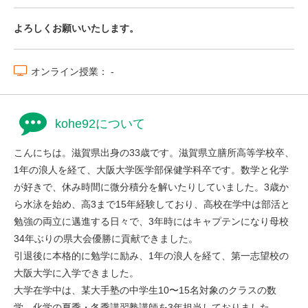
よろしくお願いいたします。
オンライン授業： -
kohe92について
こんにちは。滋賀県出身の33歳です。滋賀県立膳所高等学校卒、
1年の浪人を経て、大阪大学医学部保健学科卒です。数学と化学
が好きで、休み時間に微分積分を解いたりしていました。3歳か
ら水泳を始め、高3まで15年経験しており、高校在学中は部活と
勉強の両立に邁進する日々で、3年時にはキャプテンになり母校
34年ぶりの県大会優勝に貢献できました。
引退後に本格的に勉学に励み、1年の浪人を経て、第一志望校の
大阪大学に入学できました。
大学在学中は、某大手塾の中学生10〜15名対象のクラスの数
学、化学の夏季・冬季講習塾講師を3年担当しておりました。