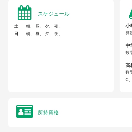
スケジュール
小
土
朝、 昼、 夕、 夜、
算
日
朝、 昼、 夕、 夜、
中
数
高
数
C
所持資格