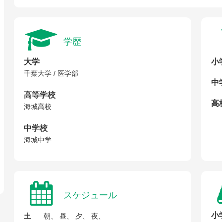
学歴
大学
小
千葉大学 / 医学部
中
高等学校
高校
海城高校
中学校
海城中学
スケジュール
小
土
朝、 昼、 夕、 夜、