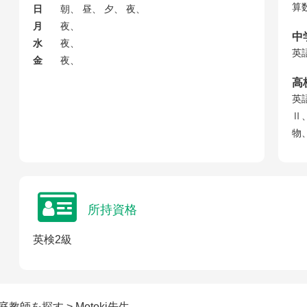
算
日
朝、 昼、 夕、 夜、
月
夜、
中
水
夜、
英
金
夜、
高
英
Ⅱ
物
所持資格
英検2級
家庭教師を探す
> Motoki先生