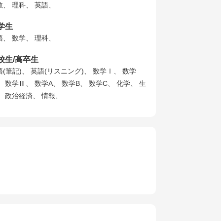
数、 理科、 英語、
学生
語、 数学、 理科、
校生/高卒生
語(筆記)、 英語(リスニング)、 数学Ⅰ、 数学
、 数学Ⅲ、 数学A、 数学B、 数学C、 化学、 生
、 政治経済、 情報、