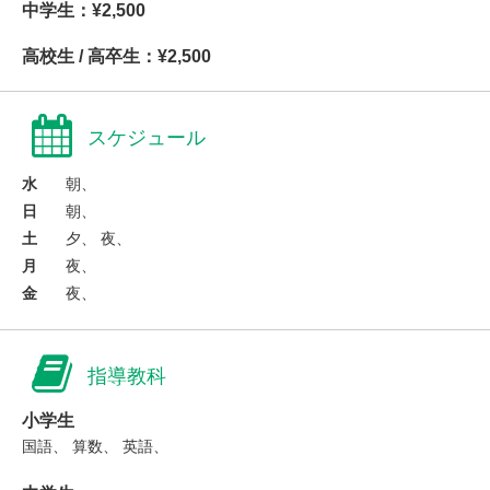
中学生：¥2,500
高校生 / 高卒生：¥2,500
スケジュール
水
朝、
日
朝、
土
夕、 夜、
月
夜、
金
夜、
指導教科
小学生
国語、 算数、 英語、