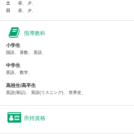
土
昼、 夕、
日
昼、 夕、
指導教科
小学生
国語、 算数、 英語、
中学生
英語、 数学、
高校生/高卒生
英語(筆記)、 英語(リスニング)、 世界史、
所持資格