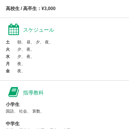
高校生 / 高卒生：¥3,000
スケジュール
土
朝、 昼、 夕、 夜、
火
夕、 夜、
水
夕、 夜、
月
夜、
金
夜、
指導教科
小学生
国語、 社会、 算数、
中学生