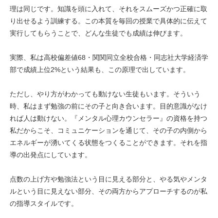
理は同じです。知識を頭に入れて、それをスムーズかつ正確に取
り出せるよう訓練する。この本質を毎回の授業で具体的に伝えて
実行してもらうことで、どんな生徒でも成績は伸びます。
実際、私は高校偏差値68・関関同立全校合格・同志社大学経済学
部で成績上位2%という結果も、この原理で出しています。
ただし、やり方がわかっても動けない生徒もいます。そういう
時、私はまず勉強の前にその子と向き合います。目的意識がなけ
れば人は動けない。『メンタル心理カウンセラー』の資格を持つ
私だからこそ、コミュニケーションを通じて、その子の内側から
エネルギーが湧いてくる状態をつくることができます。それを指
導の出発点にしています。
点数の上げ方や勉強法という目に見える部分と、やる気やメンタ
ルという目に見えない部分、その両方からアプローチするのが私
の指導スタイルです。