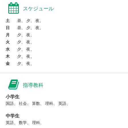
スケジュール
土
昼、 夕、 夜、
日
昼、 夕、 夜、
月
夕、 夜、
火
夕、 夜、
水
夕、 夜、
木
夕、 夜、
金
夕、 夜、
指導教科
小学生
国語、 社会、 算数、 理科、 英語、
中学生
英語、 数学、 理科、