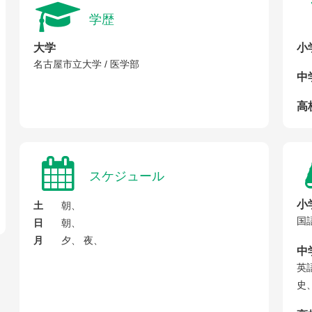
学歴
大学
小
名古屋市立大学 / 医学部
中
高校
スケジュール
小
土
朝、
国
日
朝、
月
夕、 夜、
中
英
史