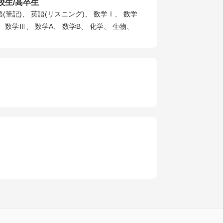
校生/高卒生
語(筆記)、 英語(リスニング)、 数学Ⅰ、 数学
、 数学Ⅲ、 数学A、 数学B、 化学、 生物、