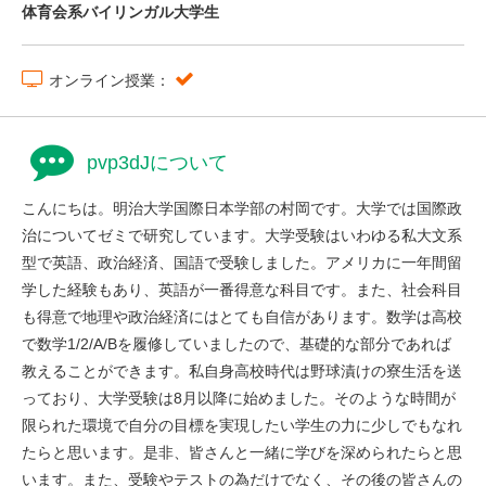
体育会系バイリンガル大学生
オンライン授業：
pvp3dJについて
こんにちは。明治大学国際日本学部の村岡です。大学では国際政
治についてゼミで研究しています。大学受験はいわゆる私大文系
型で英語、政治経済、国語で受験しました。アメリカに一年間留
学した経験もあり、英語が一番得意な科目です。また、社会科目
も得意で地理や政治経済にはとても自信があります。数学は高校
で数学1/2/A/Bを履修していましたので、基礎的な部分であれば
教えることができます。私自身高校時代は野球漬けの寮生活を送
っており、大学受験は8月以降に始めました。そのような時間が
限られた環境で自分の目標を実現したい学生の力に少しでもなれ
たらと思います。是非、皆さんと一緒に学びを深められたらと思
います。また、受験やテストの為だけでなく、その後の皆さんの