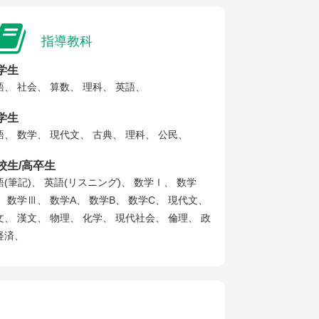
指導教科
学生
語、 社会、 算数、 理科、 英語、
学生
語、 数学、 現代文、 古典、 理科、 公民、
校生/高卒生
語(筆記)、 英語(リスニング)、 数学Ⅰ、 数学
、 数学Ⅲ、 数学A、 数学B、 数学C、 現代文、
文、 漢文、 物理、 化学、 現代社会、 倫理、 政
経済、