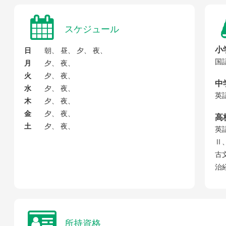
スケジュール
小
日
朝、 昼、 夕、 夜、
国
月
夕、 夜、
火
夕、 夜、
中
水
夕、 夜、
英
木
夕、 夜、
金
夕、 夜、
高
土
夕、 夜、
英
Ⅱ
古
治
所持資格