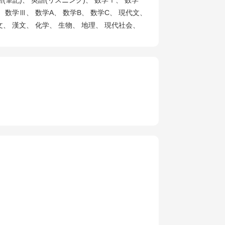
語(筆記)、 英語(リスニング)、 数学Ⅰ、 数学
、 数学Ⅲ、 数学A、 数学B、 数学C、 現代文、
文、 漢文、 化学、 生物、 地理、 現代社会、