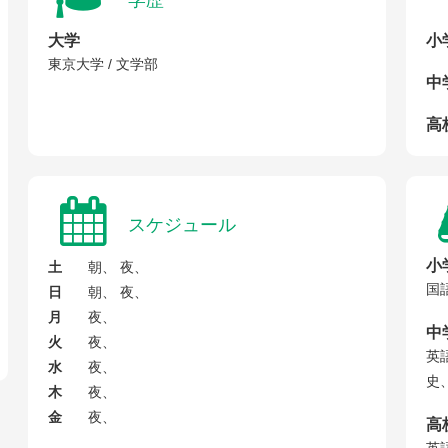
学歴
大学
小
東京大学 / 文学部
中
高校
スケジュール
小
土
朝、 夜、
国
日
朝、 夜、
月
夜、
中
火
夜、
英
水
夜、
史
木
夜、
金
夜、
高