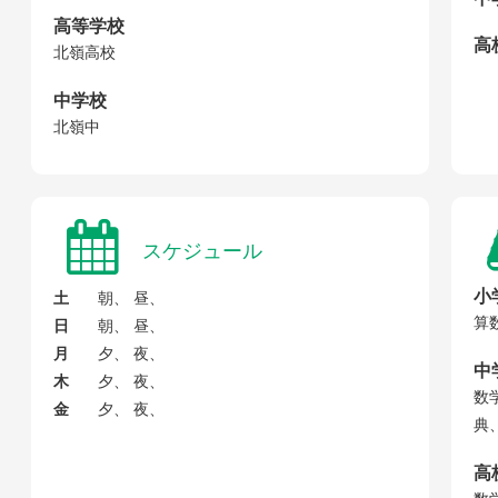
高等学校
高校
北嶺高校
中学校
北嶺中
スケジュール
小
土
朝、 昼、
算
日
朝、 昼、
月
夕、 夜、
中
木
夕、 夜、
数
金
夕、 夜、
典
高