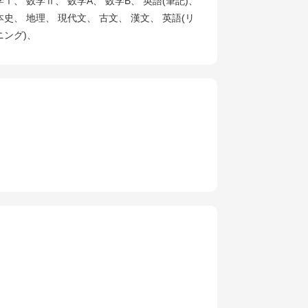
学Ⅰ、 数学Ⅱ、 数学A、 数学B、 英語(筆記)、
本史、 地理、 現代文、 古文、 漢文、 英語(リ
ニング)、