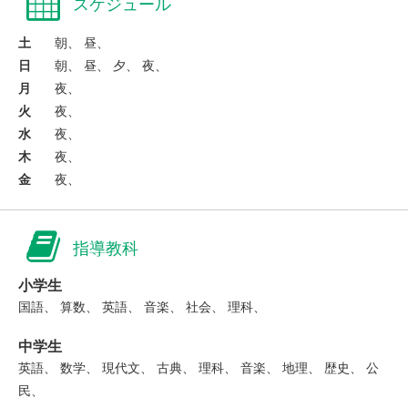
スケジュール
土
朝、 昼、
日
朝、 昼、 夕、 夜、
月
夜、
火
夜、
水
夜、
木
夜、
金
夜、
指導教科
小学生
国語、 算数、 英語、 音楽、 社会、 理科、
中学生
英語、 数学、 現代文、 古典、 理科、 音楽、 地理、 歴史、 公
民、