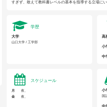
すぎず、敢えて教科書レベルの基本を指導する立場にい
学歴
大学
高校
山口大学 / 工学部
小
中
スケジュール
小
月
夜、
国
金
夜、
中