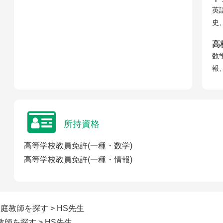
英
史
高
数
報
所持資格
高等学校教員免許(一種・数学)
高等学校教員免許(一種・情報)
家庭教師を探す
> HS先生
教師を探す
> HS先生