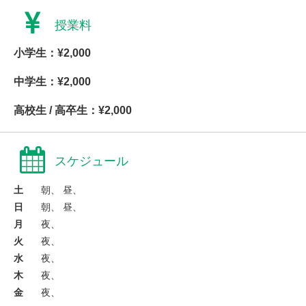
授業料
小学生：¥2,000
中学生：¥2,000
高校生 / 高卒生：¥2,000
スケジュール
土
朝、 昼、
日
朝、 昼、
月
夜、
火
夜、
水
夜、
木
夜、
金
夜、