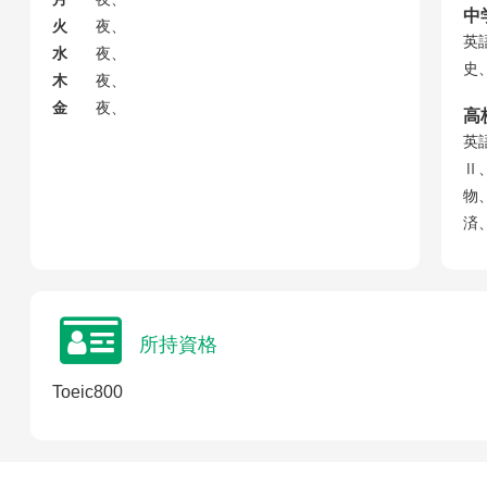
中
火
夜、
英
水
夜、
史
木
夜、
金
夜、
高
英
Ⅱ
物
済
所持資格
Toeic800