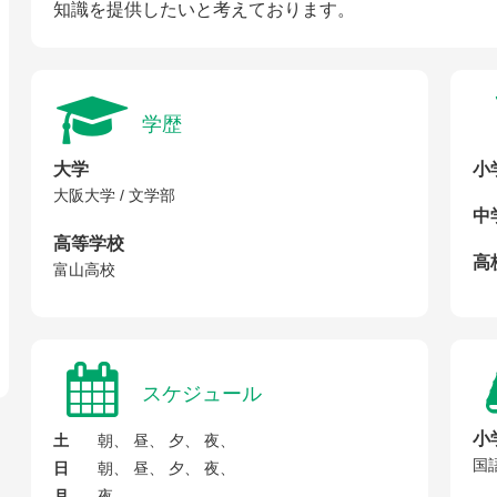
知識を提供したいと考えております。
学歴
大学
小
大阪大学 / 文学部
中
高等学校
高校
富山高校
スケジュール
小
土
朝、 昼、 夕、 夜、
国
日
朝、 昼、 夕、 夜、
月
夜、