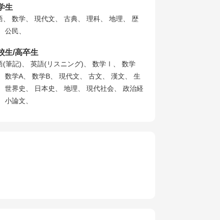
学生
語、 数学、 現代文、 古典、 理科、 地理、 歴
、 公民、
校生/高卒生
語(筆記)、 英語(リスニング)、 数学Ⅰ、 数学
、 数学A、 数学B、 現代文、 古文、 漢文、 生
、 世界史、 日本史、 地理、 現代社会、 政治経
、 小論文、