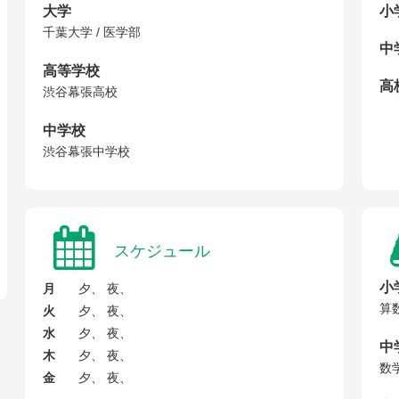
大学
小
千葉大学 / 医学部
中
高等学校
高校
渋谷幕張高校
中学校
渋谷幕張中学校
スケジュール
小
月
夕、 夜、
算
火
夕、 夜、
水
夕、 夜、
中
木
夕、 夜、
数
金
夕、 夜、