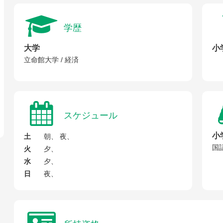
学歴
大学
小
立命館大学 / 経済
スケジュール
小
土
朝、 夜、
国
火
夕、
水
夕、
日
夜、