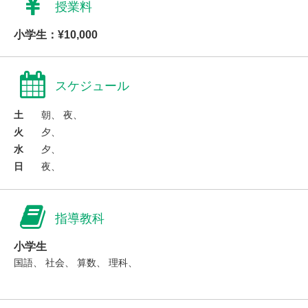
授業料
小学生：¥10,000
スケジュール
土
朝、 夜、
火
夕、
水
夕、
日
夜、
指導教科
小学生
国語、 社会、 算数、 理科、