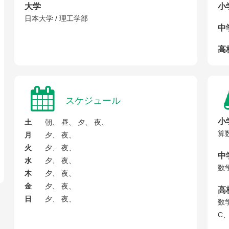
大学
小
日本大学 / 理工学部
中
高校
スケジュール
小
土
朝、 昼、 夕、 夜、
算
月
夕、 夜、
火
夕、 夜、
中
水
夕、 夜、
数
木
夕、 夜、
金
夕、 夜、
高
日
夕、 夜、
数
C