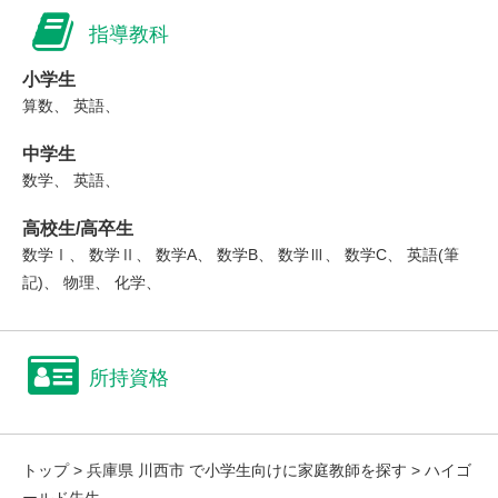
指導教科
小学生
算数、 英語、
中学生
数学、 英語、
高校生/高卒生
数学Ⅰ、 数学Ⅱ、 数学A、 数学B、 数学Ⅲ、 数学C、 英語(筆
記)、 物理、 化学、
所持資格
トップ
>
兵庫県 川西市 で小学生向けに家庭教師を探す
> ハイゴ